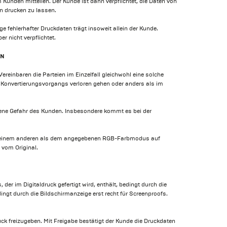
Kunden mitteilen. Der Kunde ist dann verpflichtet, die Daten von
en drucken zu lassen.
e fehlerhafter Druckdaten trägt insoweit allein der Kunde.
r nicht verpflichtet.
EN
einbaren die Parteien im Einzelfall gleichwohl eine solche
es Konvertierungsvorgangs verloren gehen oder anders als im
ene Gefahr des Kunden. Insbesondere kommt es bei der
 in einem anderen als dem angegebenen RGB-Farbmodus auf
vom Original.
r im Digitaldruck gefertigt wird, enthält, bedingt durch die
ngt durch die Bildschirmanzeige erst recht für Screenproofs.
k freizugeben. Mit Freigabe bestätigt der Kunde die Druckdaten