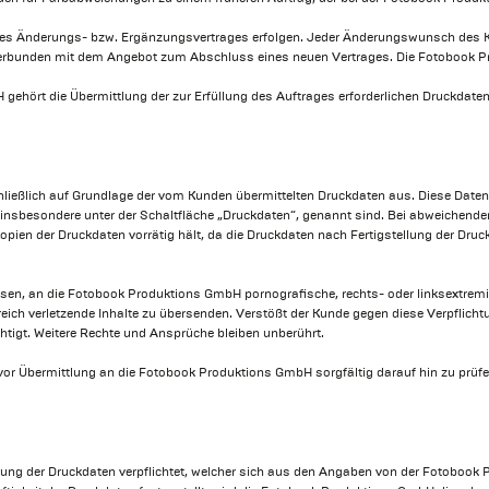
ines Änderungs- bzw. Ergänzungsvertrages erfolgen. Jeder Änderungswunsch des
verbunden mit dem Angebot zum Abschluss eines neuen Vertrages. Die Fotobook Pr
ehört die Übermittlung der zur Erfüllung des Auftrages erforderlichen Druckdaten. 
ließlich auf Grundlage der vom Kunden übermittelten Druckdaten aus. Diese Daten
 insbesondere unter der Schaltfläche „Druckdaten“, genannt sind. Bei abweichenden
 Kopien der Druckdaten vorrätig hält, da die Druckdaten nach Fertigstellung der 
rlassen, an die Fotobook Produktions GmbH pornografische, rechts- oder linksextrem
reich verletzende Inhalte zu übersenden. Verstößt der Kunde gegen diese Verpflich
htigt. Weitere Rechte und Ansprüche bleiben unberührt.
n vor Übermittlung an die Fotobook Produktions GmbH sorgfältig darauf hin zu prüf
ung der Druckdaten verpflichtet, welcher sich aus den Angaben von der Fotobook