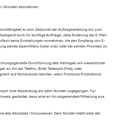
von Gründen abzulehnen.
ionsfähigkeit er vom Zeitpunkt der Auftragserteilung bis zum
chweigend auch für künftige Aufträge. Jede Änderung der E-Mail-
tfach keine Einstellungen vornehmen, die den Empfang von E-
ung seines Spamfilters (lokal und/ oder bei seinem Provider) zu
die ordnungsgemäße Durchführung des Vertrages von wesentlicher
an ihn per Telefon, Brief, Telekopie (Fax), oder
lgreich auf Nichtwissen berufen, wenn Fotobook Produktions
n, nach ihrer Absendung als beim Kunden zugegangen. Für
hweis gestattet, dass eine an ihn abgesendete Mitteilung aus
nne des Absatzes 1 hinzuweisen. Dem Kunden bleibt aber der