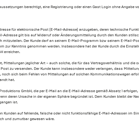
raussetzungen berechtigt, eine Registrierung oder einen Gast Login ohne Angabe 
Adresse für elektronische Post (E-Mail-Adresse) anzugeben, deren technische Funkt
l-Adresse gilt bis auf Widerruf oder Änderungsmitteilung durch den Kunden stills
h mitzuteilen. Der Kunde darf an seinem E-Mail-Programm bzw seinem E-Mail-Pos
n ihm zur Kenntnis genommen werden. Insbesondere hat der Kunde durch die Einstell
H erreichen.
et, Mitteilungen jeglicher Art – auch solche, die für das Vertragsverhältnis und 
ost zu versenden. Der Kunde kann insbesondere weder verlangen, dass Mitteilungen 
n, noch sich beim Fehlen von Mitteilungen auf solchen Kommunikationswegen erfo
andt hat.
 Produktions GmbH, die per E-Mail an die E-Mail-Adresse gemäß Absatz 1 erfolge
enn deren Ursache in der eigenen Sphäre begründet ist. Dem Kunden bleibt der Nac
gangen ist.
en Kunden auf fehlende, falsche oder nicht funktionsfähige E-Mail-Adressen im Si
lich und zumutbar gewesen wäre.