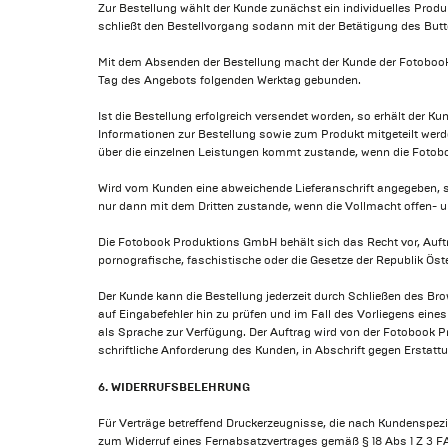
Zur Bestellung wählt der Kunde zunächst ein individuelles Produ
schließt den Bestellvorgang sodann mit der Betätigung des Butt
Mit dem Absenden der Bestellung macht der Kunde der Fotobook
Tag des Angebots folgenden Werktag gebunden.
Ist die Bestellung erfolgreich versendet worden, so erhält der 
Informationen zur Bestellung sowie zum Produkt mitgeteilt wer
über die einzelnen Leistungen kommt zustande, wenn die Foto
Wird vom Kunden eine abweichende Lieferanschrift angegeben, so
nur dann mit dem Dritten zustande, wenn die Vollmacht offen- 
Die Fotobook Produktions GmbH behält sich das Recht vor, Auftr
pornografische, faschistische oder die Gesetze der Republik Öste
Der Kunde kann die Bestellung jederzeit durch Schließen des B
auf Eingabefehler hin zu prüfen und im Fall des Vorliegens ein
als Sprache zur Verfügung. Der Auftrag wird von der Fotobook
schriftliche Anforderung des Kunden, in Abschrift gegen Ersta
6. WIDERRUFSBELEHRUNG
Für Verträge betreffend Druckerzeugnisse, die nach Kundenspezi
zum Widerruf eines Fernabsatzvertrages gemäß § 18 Abs 1 Z 3 