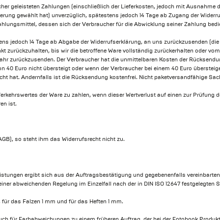
her geleisteten Zahlungen (einschließlich der Lieferkosten, jedoch mit Ausnahme 
ferung gewählt hat) unverzüglich, spätestens jedoch 14 Tage ab Zugang der Widerru
lungsmittel, dessen sich der Verbraucher für die Abwicklung seiner Zahlung bedie
ns jedoch 14 Tage ab Abgabe der Widerrufserklärung, an uns zurückzusenden (die r
kt zurückzuhalten, bis wir die betroffene Ware vollständig zurückerhalten oder v
hr zurückzusenden. Der Verbraucher hat die unmittelbaren Kosten der Rücksendung 
 40 Euro nicht übersteigt oder wenn der Verbraucher bei einem 40 Euro übersteig
racht hat. Andernfalls ist die Rücksendung kostenfrei. Nicht paketversandfähige Sa
erkehrswertes der Ware zu zahlen, wenn dieser Wertverlust auf einen zur Prüfung 
n ist.
AGB), so steht ihm das Widerrufsrecht nicht zu.
stungen ergibt sich aus der Auftragsbestätigung und gegebenenfalls vereinbarten
einer abweichenden Regelung im Einzelfall nach der in DIN ISO 12647 festgelegten 
, für das Falzen 1 mm und für das Heften 1 mm.
auch für Farbabweichungen zu einem früheren Auftrag, der bei der Fotobook Produ