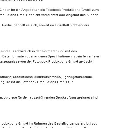
 Kunden ist ein Angebot an die Fotobook Produktions GmbH zum
oduktions GmbH ist nicht verpflichtet das Angebot des Kunden
Hierbei handelt es sich, soweit im Einzelfall nicht anders
 sind ausschließlich in den Formaten und mit den
 Datenformaten oder anderen Spezifikationen ist ein fehlerfreier
Druckerzeugnisse von der Fotobook Produktions GmbH gelöscht
istische, rassistische, diskriminierende, jugendgefährdende,
tung, so ist die Fotobook Produktions GmbH zur
en, ob diese für den auszuführenden Druckauftrag geeignet sind
 Produktions GmbH im Rahmen des Bestellvorgangs ergibt (sog.