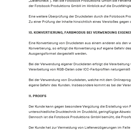
„Datencheck“). Hat die Fotobook Produktions GmbH die Fehlerhaft
der Fotobook Produktions GmbH im Hinblick auf die Druckfähigkeit
Eine weitere Überprüfung der Druckdaten durch die Fotobook Prod
Zu einer Prüfung der Inhalte hinsichtlich eines Verstoßes gegen
10. KONVERTIERUNG, FARBMODUS BEI VERWENDUNG EIGEN
Eine Konvertierung von Druckdaten aus einem anderen als den ve
Konvertierung, so erfolgt die Konvertierung auf eigene Gefahr d
Ausgangsformat dargestellt werden.
Bei der Verwendung eigener Druckdaten erfolgt die Verarbeitu
Verarbeitung von RGB-Daten oder ICC-Farbprofilen naturgemäß
Bei der Verwendung von Druckdaten, welche mit dem Onlineprog
eigene Gefahr des Kunden. Insbesondere kommt es bei der Vera
11. PROOFS
Der Kunde kann gegen besondere Vergütung die Erstellung von Pap
unterschiedliche Drucktechnik im Druckbild, geringfügige Abweic
Dennoch ist die Fotobook Produktions GmbH bemüht, die Proofs 
Der Kunde hat zur Vermeidung von Lieferverzögerungen im Falle