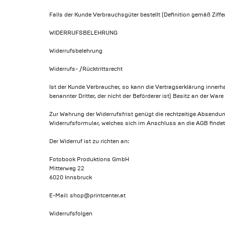
Falls der Kunde Verbrauchsgüter bestellt (Definition gemäß Ziffe
WIDERRUFSBELEHRUNG
Widerrufsbelehrung
Widerrufs- /Rücktrittsrecht
Ist der Kunde Verbraucher, so kann die Vertragserklärung inner
benannter Dritter, der nicht der Beförderer ist) Besitz an der War
Zur Wahrung der Widerrufsfrist genügt die rechtzeitige Absendun
Widerrufsformular, welches sich im Anschluss an die AGB findet,
Der Widerruf ist zu richten an:
Fotobook Produktions GmbH
Mitterweg 22
6020 Innsbruck
E-Mail: shop@printcenter.at
Widerrufsfolgen