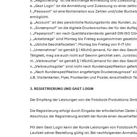
d. „Registrierung“ ist die erstmalige Anmeldung und Zulassung 
e. „Gast Login“ ist die Anmeldung und Zulassung zu einer zeitlic
f. „Passwort“ ist eine Kombination aus Zahlen und/oder Buchsta
ermöglicht.
g. „Account“ ist das persönliche Nutzungskonto des Kunden, z
h. „Screenproof“ ist die digitale Druckvorschau der für den Au
i. „Paperproof“: ein nach Qualitätsstandards gemäß DIN ISO 126
j. „Arbeitstage“ sind Montag bis Freitag ausgenommen gesetzlic
k. „übliche Geschäftszeiten“: Montag bis Freitag von 9-17 Uhr
l. „Unternehmer“ ist gemäß § 1 KSchG jemand, für den das Gesch
Tätigkeit, mag sie auch nicht auf Gewinn gerichtet sein. Jurist
m. „Verbraucher“ ist gemäß § 1 KSchG jemand für den das Gesch
n. „Verbrauchsgüter“ sind nicht nach Kundenspezifikation gefer
o. „Nach Kundenspezifikation angefertigte Druckerzeugnisse“ si
z.B. Visitenkarten, Flyer, Postkarten und Poster, einschließlich T
3. REGISTRIERUNG UND GAST LOGIN
Der Empfang der Leistungen von der Fotobook Produktions GmbH s
Die Registrierung erfolgt durch Eingabe der erforderlichen Daten
Abschluss der Registrierung erstellt der Kunde einen dauerhafte
Mit dem Gast Login kann der Kunde Leistungen von Fotobook Pro
Laufzeit seiner Bestellung gültig ist. Bei nachfolgenden Anme