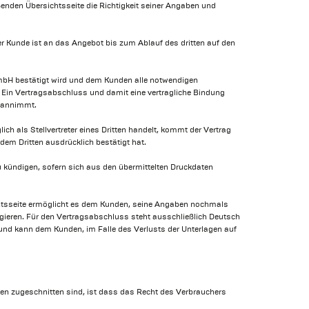
ßenden Übersichtsseite die Richtigkeit seiner Angaben und
 Kunde ist an das Angebot bis zum Ablauf des dritten auf den
 GmbH bestätigt wird und dem Kunden alle notwendigen
 Ein Vertragsabschluss und damit eine vertragliche Bindung
g annimmt.
h als Stellvertreter eines Dritten handelt, kommt der Vertrag
em Dritten ausdrücklich bestätigt hat.
u kündigen, sofern sich aus den übermittelten Druckdaten
ichtsseite ermöglicht es dem Kunden, seine Angaben nochmals
igieren. Für den Vertragsabschluss steht ausschließlich Deutsch
nd kann dem Kunden, im Falle des Verlusts der Unterlagen auf
den zugeschnitten sind, ist dass das Recht des Verbrauchers