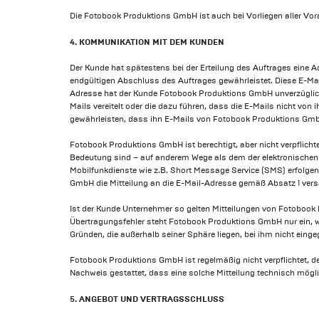
Die Fotobook Produktions GmbH ist auch bei Vorliegen aller Vo
4. KOMMUNIKATION MIT DEM KUNDEN
Der Kunde hat spätestens bei der Erteilung des Auftrages eine 
endgültigen Abschluss des Auftrages gewährleistet. Diese E-Mai
Adresse hat der Kunde Fotobook Produktions GmbH unverzüglic
Mails vereitelt oder die dazu führen, dass die E-Mails nicht vo
gewährleisten, dass ihn E-Mails von Fotobook Produktions Gmb
Fotobook Produktions GmbH ist berechtigt, aber nicht verpflicht
Bedeutung sind – auf anderem Wege als dem der elektronischen P
Mobilfunkdienste wie z.B. Short Message Service (SMS) erfolge
GmbH die Mitteilung an die E-Mail-Adresse gemäß Absatz 1 vers
Ist der Kunde Unternehmer so gelten Mitteilungen von Fotobook
Übertragungsfehler steht Fotobook Produktions GmbH nur ein, w
Gründen, die außerhalb seiner Sphäre liegen, bei ihm nicht einge
Fotobook Produktions GmbH ist regelmäßig nicht verpflichtet, d
Nachweis gestattet, dass eine solche Mitteilung technisch mög
5. ANGEBOT UND VERTRAGSSCHLUSS