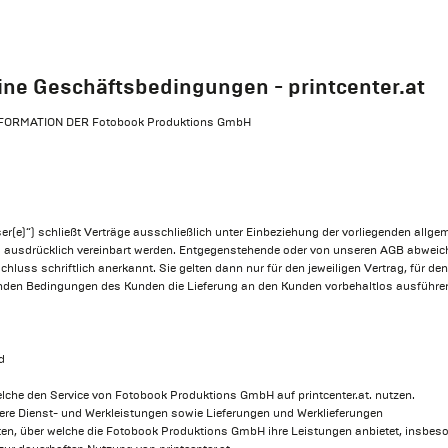
ne Geschäftsbedingungen - printcenter.at
ORMATION DER Fotobook Produktions GmbH
(e)“) schließt Verträge ausschließlich unter Einbeziehung der vorliegenden allge
 ausdrücklich vereinbart werden. Entgegenstehende oder von unseren AGB abweich
uss schriftlich anerkannt. Sie gelten dann nur für den jeweiligen Vertrag, für de
nden Bedingungen des Kunden die Lieferung an den Kunden vorbehaltlos ausführe
d
lche den Service von Fotobook Produktions GmbH auf printcenter.at. nutzen.
ndere Dienst- und Werkleistungen sowie Lieferungen und Werklieferungen
eiten, über welche die Fotobook Produktions GmbH ihre Leistungen anbietet, insbeson