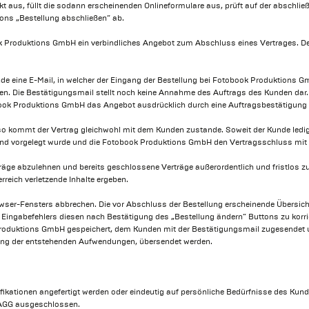
kt aus, füllt die sodann erscheinenden Onlineformulare aus, prüft auf der abschlie
ons „Bestellung abschließen“ ab.
 Produktions GmbH ein verbindliches Angebot zum Abschluss eines Vertrages. Der
Kunde eine E-Mail, in welcher der Eingang der Bestellung bei Fotobook Produktions
den. Die Bestätigungsmail stellt noch keine Annahme des Auftrags des Kunden dar.
book Produktions GmbH das Angebot ausdrücklich durch eine Auftragsbestätigun
 kommt der Vertrag gleichwohl mit dem Kunden zustande. Soweit der Kunde lediglic
und vorgelegt wurde und die Fotobook Produktions GmbH den Vertragsschluss mit d
äge abzulehnen und bereits geschlossene Verträge außerordentlich und fristlos z
rreich verletzende Inhalte ergeben.
rowser-Fensters abbrechen. Die vor Abschluss der Bestellung erscheinende Übers
es Eingabefehlers diesen nach Bestätigung des „Bestellung ändern“ Buttons zu korr
 Produktions GmbH gespeichert, dem Kunden mit der Bestätigungsmail zugesendet u
ttung der entstehenden Aufwendungen, übersendet werden.
fikationen angefertigt werden oder eindeutig auf persönliche Bedürfnisse des Kun
FAGG ausgeschlossen.