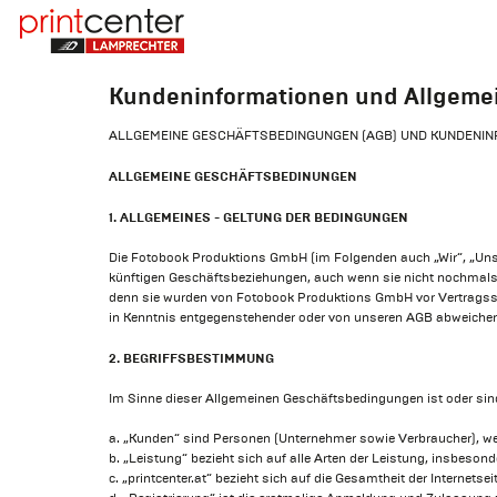
Kundeninformationen und Allgemei
ALLGEMEINE GESCHÄFTSBEDINGUNGEN (AGB) UND KUNDENINF
ALLGEMEINE GESCHÄFTSBEDINUNGEN
1. ALLGEMEINES - GELTUNG DER BEDINGUNGEN
Die Fotobook Produktions GmbH (im Folgenden auch „Wir“, „Unser
künftigen Geschäftsbeziehungen, auch wenn sie nicht nochmals
denn sie wurden von Fotobook Produktions GmbH vor Vertragsschl
in Kenntnis entgegenstehender oder von unseren AGB abweiche
2. BEGRIFFSBESTIMMUNG
Im Sinne dieser Allgemeinen Geschäftsbedingungen ist oder sin
a. „Kunden“ sind Personen (Unternehmer sowie Verbraucher), we
b. „Leistung“ bezieht sich auf alle Arten der Leistung, insbeso
c. „printcenter.at“ bezieht sich auf die Gesamtheit der Internets