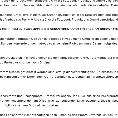
igkeit der Druckdaten festgestellt, wird die Fotobook Produktions GmbH dies dem 
 bearbeiten zu lassen, fehlerfreie Druckdaten zu liefern oder die fehlerhaften Dat
uktions GmbH erfolgt nicht. Die Gefahr etwaiger Fehler der Druckerzeugnisse infolg
 das Verbot aus Punkt 9 Absatz 2 ist die Fotobook Produktions GmbH berechtigt, abe
ER DRUCKDATEN, FARBMODUS BEI VERWENDUNG VON FREEDESIGN DRUCKDAT
reinbarten Formaten wird von der Fotobook Produktions GmbH nicht geschuldet. Ver
es Kunden. Konvertierungen haftet das allgemeine Risiko an, dass Daten infolge d
ng von Druckdaten in einem anderen als dem angegebenen CMYK-Farbmodus auf eig
 zu Farbabweichungen vom Original.
ramm freedesign® erstellt worden sind, erfolgt die Verarbeitung von Druckdaten
rbeitung von CMYK-Daten oder ICC-Farbprofilen naturgemäß zu Farbabweichungen 
erproofs und Screenproofs (Proofs) verlangen. Das Druckbild eines Paperproofs, de
hungen gegenüber dem im Offsetdruck zu fertigenden Druckerzeugnis. Dies gilt bedi
möglichst nah am Original herzustellen.
 des Fehlens von Beanstandungen nach Lieferung des Proofs unverzüglich den Druc