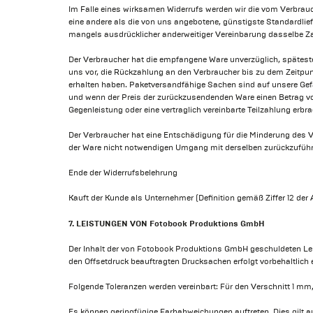
Im Falle eines wirksamen Widerrufs werden wir die vom Verbrauc
eine andere als die von uns angebotene, günstigste Standardlie
mangels ausdrücklicher anderweitiger Vereinbarung dasselbe Zah
Der Verbraucher hat die empfangene Ware unverzüglich, späteste
uns vor, die Rückzahlung an den Verbraucher bis zu dem Zeitpun
erhalten haben. Paketversandfähige Sachen sind auf unsere Gefa
und wenn der Preis der zurückzusendenden Ware einen Betrag von
Gegenleistung oder eine vertraglich vereinbarte Teilzahlung erb
Der Verbraucher hat eine Entschädigung für die Minderung des V
der Ware nicht notwendigen Umgang mit derselben zurückzuführe
Ende der Widerrufsbelehrung
Kauft der Kunde als Unternehmer (Definition gemäß Ziffer 12 der 
7. LEISTUNGEN VON Fotobook Produktions GmbH
Der Inhalt der von Fotobook Produktions GmbH geschuldeten Lei
den Offsetdruck beauftragten Drucksachen erfolgt vorbehaltlich 
Folgende Toleranzen werden vereinbart: Für den Verschnitt 1 mm
Es können geringfügige Farbabweichungen auftreten. Dies gilt 