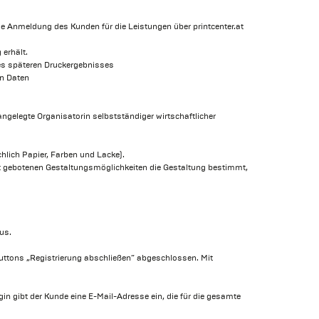
ie Anmeldung des Kunden für die Leistungen über printcenter.at
erhält.
des späteren Druckergebnisses
en Daten
ngelegte Organisatorin selbstständiger wirtschaftlicher
hlich Papier, Farben und Lacke).
.at gebotenen Gestaltungsmöglichkeiten die Gestaltung bestimmt,
us.
 Buttons „Registrierung abschließen“ abgeschlossen. Mit
 gibt der Kunde eine E-Mail-Adresse ein, die für die gesamte