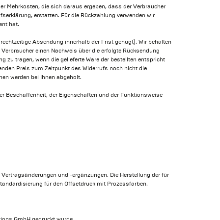
der Mehrkosten, die sich daraus ergeben, dass der Verbraucher
fserklärung, erstatten. Für die Rückzahlung verwenden wir
nt hat.
echtzeitige Absendung innerhalb der Frist genügt). Wir behalten
om Verbraucher einen Nachweis über die erfolgte Rücksendung
zu tragen, wenn die gelieferte Ware der bestellten entspricht
enden Preis zum Zeitpunkt des Widerrufs noch nicht die
chen werden bei Ihnen abgeholt.
der Beschaffenheit, der Eigenschaften und der Funktionsweise
 Vertragsänderungen und -ergänzungen. Die Herstellung der für
Standardisierung für den Offsetdruck mit Prozessfarben.
ktions GmbH gedruckt wurde.