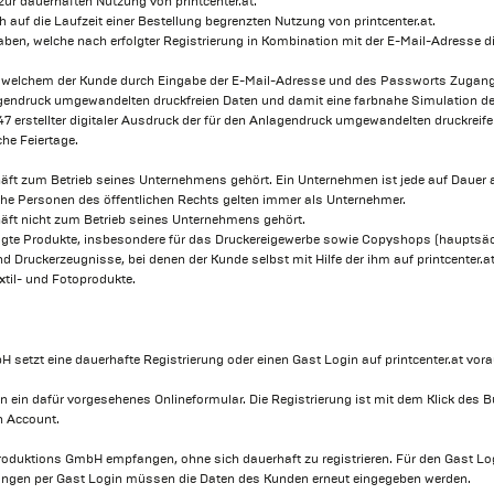
zur dauerhaften Nutzung von printcenter.at.
h auf die Laufzeit einer Bestellung begrenzten Nutzung von printcenter.at.
ben, welche nach erfolgter Registrierung in Kombination mit der E-Mail-Adresse d
u welchem der Kunde durch Eingabe der E-Mail-Adresse und des Passworts Zugang 
flagendruck umgewandelten druckfreien Daten und damit eine farbnahe Simulation 
47 erstellter digitaler Ausdruck der für den Anlagendruck umgewandelten druckreif
he Feiertage.
äft zum Betrieb seines Unternehmens gehört. Ein Unternehmen ist jede auf Dauer a
ische Personen des öffentlichen Rechts gelten immer als Unternehmer.
äft nicht zum Betrieb seines Unternehmens gehört.
tigte Produkte, insbesondere für das Druckereigewerbe sowie Copyshops (hauptsäc
nd Druckerzeugnisse, bei denen der Kunde selbst mit Hilfe der ihm auf printcenter
extil- und Fotoprodukte.
etzt eine dauerhafte Registrierung oder einen Gast Login auf printcenter.at vora
 in ein dafür vorgesehenes Onlineformular. Die Registrierung ist mit dem Klick des
n Account.
duktions GmbH empfangen, ohne sich dauerhaft zu registrieren. Für den Gast Login
ldungen per Gast Login müssen die Daten des Kunden erneut eingegeben werden.