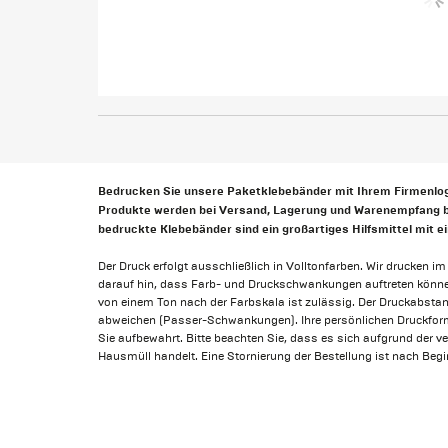
Bedrucken Sie unsere Paketklebebänder mit Ihrem Firmenlog
Produkte werden bei Versand, Lagerung und Warenempfang bes
bedruckte Klebebänder sind ein großartiges Hilfsmittel mit e
Der Druck erfolgt ausschließlich in Volltonfarben. Wir drucken 
darauf hin, dass Farb- und Druckschwankungen auftreten könn
von einem Ton nach der Farbskala ist zulässig. Der Druckabstan
abweichen (Passer-Schwankungen). Ihre persönlichen Druckfor
Sie aufbewahrt. Bitte beachten Sie, dass es sich aufgrund der v
Hausmüll handelt. Eine Stornierung der Bestellung ist nach Beg