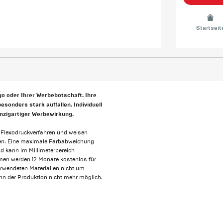
Startseit
o oder Ihrer Werbebotschaft. Ihre
onders stark auffallen. Individuell
inzigartiger Werbewirkung.
im Flexodruckverfahren und weisen
en. Eine maximale Farbabweichung
d kann im Millimeterbereich
men werden 12 Monate kostenlos für
erwendeten Materialien nicht um
inn der Produktion nicht mehr möglich.